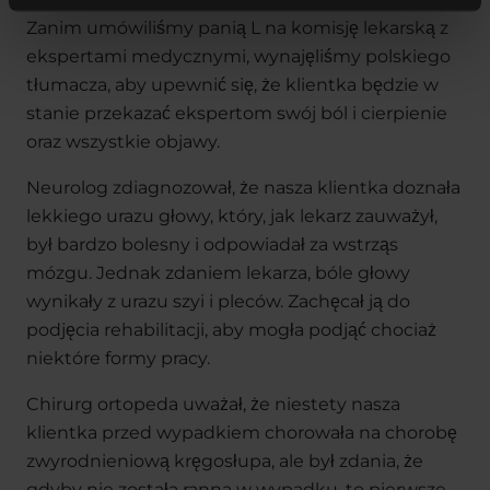
Zanim umówiliśmy panią L na komisję lekarską z
ekspertami medycznymi, wynajęliśmy polskiego
tłumacza, aby upewnić się, że klientka będzie w
stanie przekazać ekspertom swój ból i cierpienie
oraz wszystkie objawy.
Neurolog zdiagnozował, że nasza klientka doznała
lekkiego urazu głowy, który, jak lekarz zauważył,
był bardzo bolesny i odpowiadał za wstrząs
mózgu. Jednak zdaniem lekarza, bóle głowy
wynikały z urazu szyi i pleców. Zachęcał ją do
podjęcia rehabilitacji, aby mogła podjąć chociaż
niektóre formy pracy.
Chirurg ortopeda uważał, że niestety nasza
klientka przed wypadkiem chorowała na chorobę
zwyrodnieniową kręgosłupa, ale był zdania, że
gdyby nie została ranna w wypadku, to pierwsze