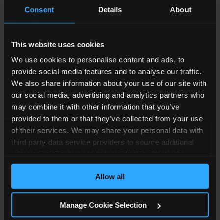
Consent
Details
About
złożyli ofertę ugody co do całości sprawy, na kwotę
7500 funtów. Poinformowaliśmy naszą klientkę, że
oferta jest zdecydowanie za niska i
This website uses cookies
zaproponowaliśmy, aby poszła na komisję lekarską
We use cookies to personalise content and ads, to
z ekspertami lekarskimi. W międzyczasie
provide social media features and to analyse our traffic.
zażądaliśmy zaliczki dla niej, ponieważ klientka
We also share information about your use of our site with
miała problemy finansowe z powodu niezdolności
our social media, advertising and analytics partners who
do pracy. Pozwani zgodzili się na wypłacenie
may combine it with other information that you’ve
zaliczki.
provided to them or that they’ve collected from your use
of their services. We may share your personal data with
Umówiliśmy panią L na badanie lekarskie ze
third party data service providers to source additional
specjalistą ortopedą, aby opisał urazy szyi i pleców,
information about you to help us do this effectively.
oraz z neurologiem, który odniósłby się do urazu
Where feasible this data will be hashed or anonymised
głowy, którego doznała nasza klientka. Każdy z
Allow all
before it is shared.
tych niezależnych ekspertów przygotował raporty
medyczne, szczegółowo opisujące jej obrażenia
Manage Cookie Selection
oraz ich wpływ na życie.