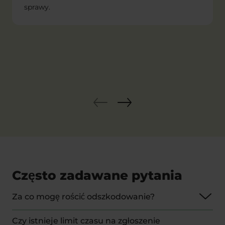
sprawy.
Często zadawane pytania
Za co mogę rościć odszkodowanie?
Jeśli w wyniku wypadku doznałeś poważnych
Czy istnieje limit czasu na zgłoszenie