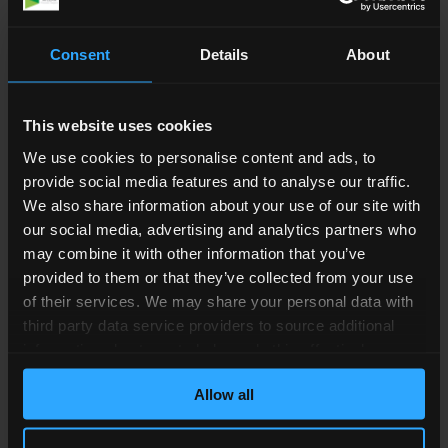
Consent
Details
About
Możemy porozmawiać w
wybranym przez Ciebie
języku - polskim lub
This website uses cookies
angielskim
We use cookies to personalise content and ads, to
provide social media features and to analyse our traffic.
We also share information about your use of our site with
our social media, advertising and analytics partners who
may combine it with other information that you’ve
provided to them or that they’ve collected from your use
of their services. We may share your personal data with
third party data service providers to source additional
information about you to help us do this effectively.
Where feasible this data will be hashed or anonymised
Allow all
before it is shared.