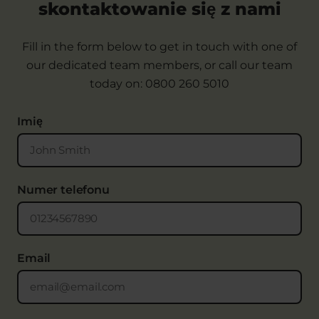
Ponadto, dokonamy wyliczeń obecnych oraz
skontaktowanie się z nami
przyszłych zarobków, utraconych na skutek
wypadku. Uwzględnimy je w Twoim roszczeniu
Fill in the form below to get in touch with one of
wraz z innymi poniesionymi przez Ciebie stratami
our dedicated team members, or call our team
finansowymi, takimi jak opłaty za taksówki, opłaty
today on:
0800 260 5010
za recepty lub koszty uszkodzonego mienia
osobistego, np. telefonu komórkowego czy
Imię
odzieży.
Numer telefonu
Email