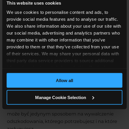
This website uses cookies
Ile wsparcia opiekuńczego i
We use cookies to personalise content and ads, to
rehabilitacyjnego jest potrzebne oraz jakie
provide social media features and to analyse our traffic.
są tego koszty
We also share information about your use of our site with
Konsekwencje finansowe, takie jak
our social media, advertising and analytics partners who
utracone zarobki, wydatki na leczenie oraz
may combine it with other information that you’ve
koszty naprawy lub wymiany pojazdu
provided to them or that they’ve collected from your use
of their services. We may share your personal data with
Nawet jeśli strona przeciwna uzna swoją
third party data service providers to source additional
odpowiedzialność za wypadek, mogą nie zgodzić
information about you to help us do this effectively.
się z naszą wyceną odszkodowania.
Where feasible this data will be hashed or anonymised
Allow all
before it is shared.
Będziemy naciskać na ugodę, która będzie
obejmować wszystkie Twoje potrzeby krótko- i
Manage Cookie Selection
długoterminowe, więc jeśli strona przeciwna
zakwestionuje naszą wycenę, pójście do sądu
może być jedynym sposobem na wywalczenie
odszkodowania, którego potrzebujesz i na które
zasługujesz.