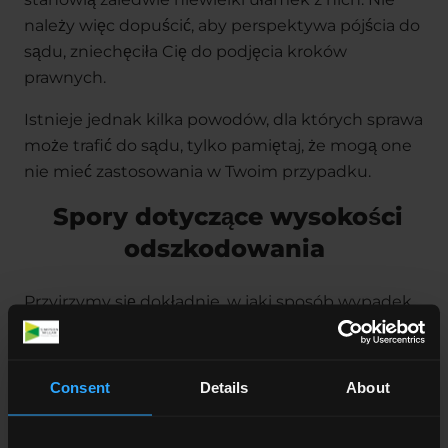
należy więc dopuścić, aby perspektywa pójścia do
sądu, zniechęciła Cię do podjęcia kroków
prawnych.
Istnieje jednak kilka powodów, dla których sprawa
może trafić do sądu, tylko pamiętaj, że mogą one
nie mieć zastosowania w Twoim przypadku.
Spory dotyczące wysokości
odszkodowania
Przyjrzymy się dokładnie, w jaki sposób wypadek
wpłynął na Twoje życie, aby ustalić, jaką kwotę
odszkodowania powinieneś otrzymać. Będzie ona
odzwierciedlać:
Consent
Details
About
Jak poważny jest uszczerbek na
zdrowiu oraz ból i cierpienie